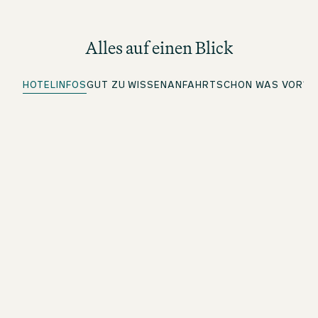
Alles auf einen Blick
HOTELINFOS
GUT ZU WISSEN
ANFAHRT
SCHON WAS VOR?
Top Lage
An besonderen Orten übernachten
Quick Check-in
Für beOne Member: Bequem vorab einchecken und Zeit
sparen
Kostenloses WLAN