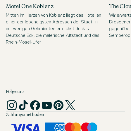
Motel One Koblenz
The Clo
Mitten im Herzen von Koblenz liegt das Hotel an
Wir erwart
einer der lebendigsten Adressen der Stadt. In
Dresdener 
nur wenigen Gehminuten erreichst du das
gegenüber
Deutsche Eck, die malerische Altstadt und das
Semperope
Rhein-Mosel-Ufer.
Folge uns
Zahlungsmethoden