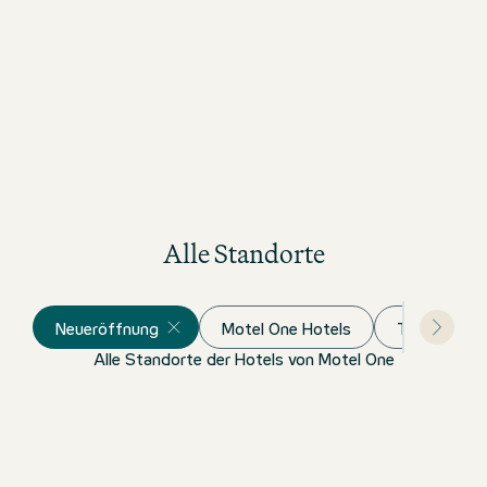
Alle Standorte
Neueröffnung
Motel One Hotels
The Cloud O
Alle Standorte der Hotels von Motel One