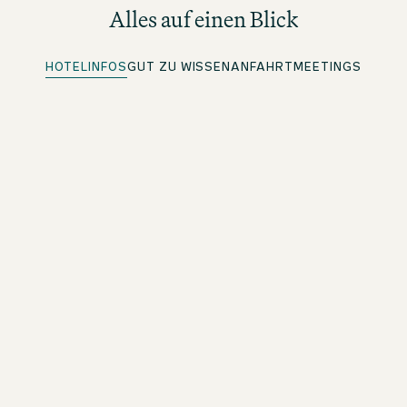
Alles auf einen Blick
HOTELINFOS
GUT ZU WISSEN
ANFAHRT
MEETINGS
Quick Check-in
Für beOne Member: Bequem vorab einchecken und Zeit
sparen
Mobile Key
Für beOne Member: Deine digitale Zimmerkarte auf dem
Smartphone
One Lounge
Mit Work Bench zum entspannten Arbeiten