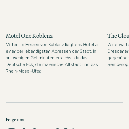
Motel One Koblenz
The Clo
Mitten im Herzen von Koblenz liegt das Hotel an
Wir erwart
einer der lebendigsten Adressen der Stadt. In
Dresdener 
nur wenigen Gehminuten erreichst du das
gegenüber
Deutsche Eck, die malerische Altstadt und das
Semperope
Rhein-Mosel-Ufer.
Folge uns