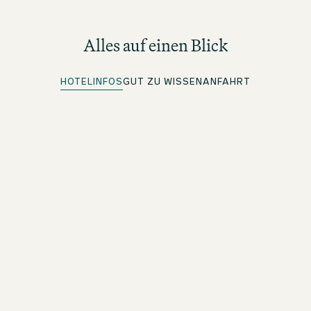
Alles auf einen Blick
HOTELINFOS
GUT ZU WISSEN
ANFAHRT
Top Lage
An besonderen Orten übernachten
Kostenloses WLAN
Im ganzen Hotel
Drinks & Snacks
Unsere große Auswahl in der One Lounge entdecken