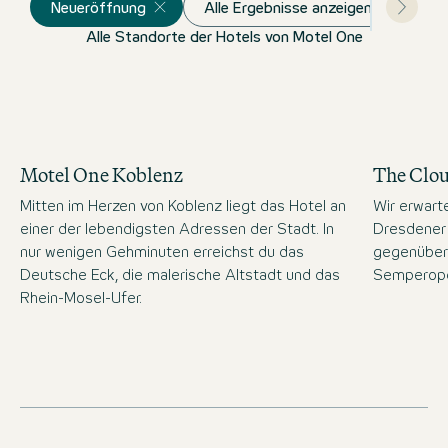
Neueröffnung
Alle Ergebnisse anzeigen
Alle Standorte der Hotels von Motel One
Motel One Koblenz
The Clo
Mitten im Herzen von Koblenz liegt das Hotel an
Wir erwart
einer der lebendigsten Adressen der Stadt. In
Dresdener 
nur wenigen Gehminuten erreichst du das
gegenüber
Deutsche Eck, die malerische Altstadt und das
Semperope
Rhein-Mosel-Ufer.