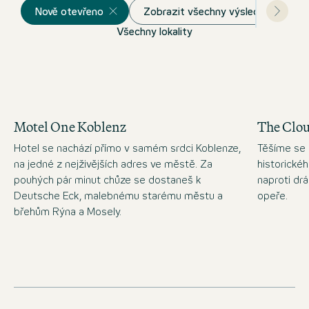
Nově otevřeno
Zobrazit všechny výsledky
Všechny lokality
Motel One Koblenz
The Clo
Hotel se nachází přímo v samém srdci Koblenze,
Těšíme se 
na jedné z nejživějších adres ve městě. Za
historické
pouhých pár minut chůze se dostaneš k
naproti d
Deutsche Eck, malebnému starému městu a
opeře.
břehům Rýna a Mosely.