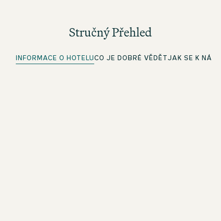
Stručný Přehled
INFORMACE O HOTELU
CO JE DOBRÉ VĚDĚT
JAK SE K NÁM
Vynikající poloha
Ubytování v jedinečných lokalitách
Wi-Fi zdarma
V celém hotelu
NÁPOJE A OBČERSTVENÍ
Objevte bohatou nabídku naší One Lounge