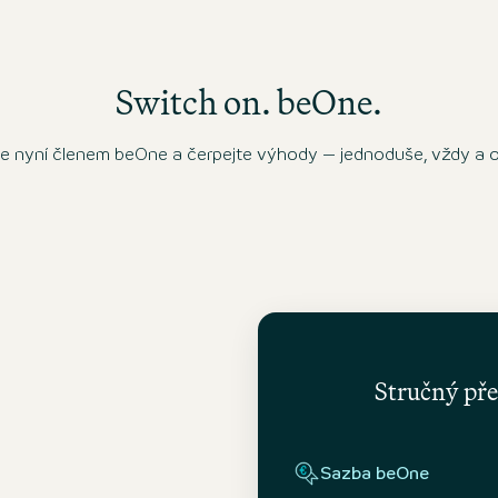
Switch on. beOne.
e nyní členem beOne a čerpejte výhody – jednoduše, vždy a 
Stručný pře
Sazba beOne