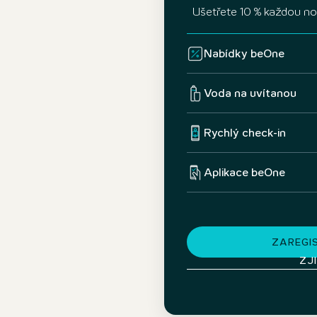
Ušetřete 10 % každou n
Nabídky beOne
Voda na uvítanou
Rychlý check-in
Aplikace beOne
ZAREGI
ZJ