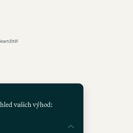
okamžitě!
hled vašich výhod: