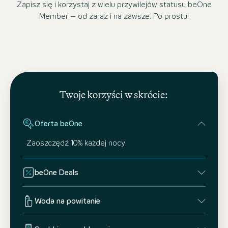
Zapisz się i korzystaj z wielu przywilejów statusu beOne
Member – od zaraz i na zawsze. Po prostu!
Twoje korzyści w skrócie:
Oferta beOne
Zaoszczędź 10% każdej nocy
beOne Deals
Woda na powitanie