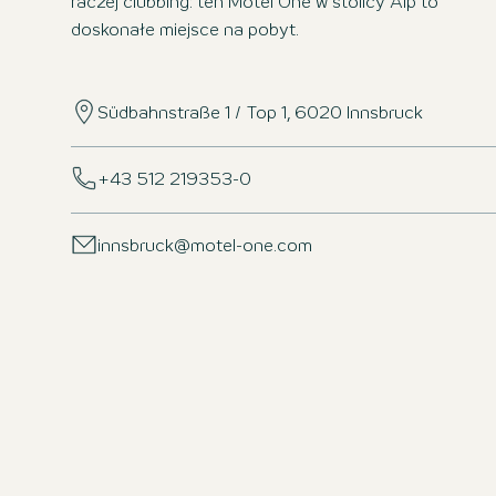
raczej clubbing: ten Motel One w stolicy Alp to
doskonałe miejsce na pobyt.
Südbahnstraße 1 / Top 1, 6020 Innsbruck
+43 512 219353-0
innsbruck@motel-one.com