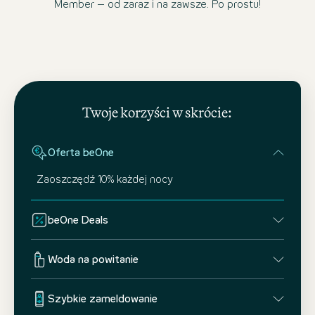
Member – od zaraz i na zawsze. Po prostu!
Twoje korzyści w skrócie:
Oferta beOne
Zaoszczędź 10% każdej nocy
beOne Deals
Woda na powitanie
Szybkie zameldowanie