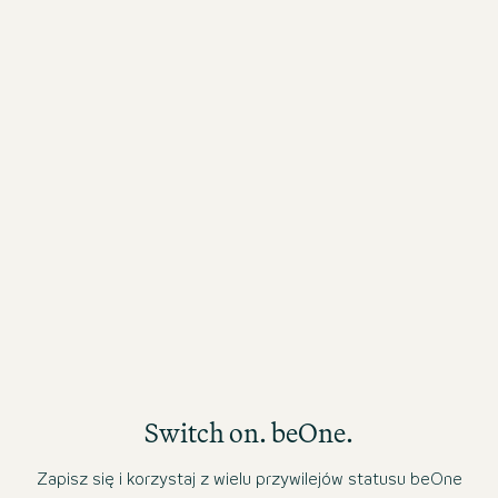
01 sie 2026
31
perfect!
Fr
th
Al
sw
Switch on. beOne.
Zapisz się i korzystaj z wielu przywilejów statusu beOne