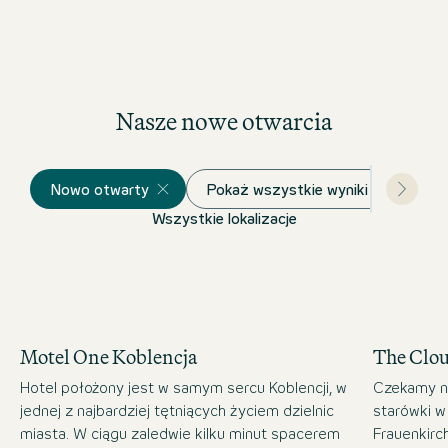
Nasze nowe otwarcia
Nowo otwarty
Pokaż wszystkie wyniki
Wszystkie lokalizacje
Motel One Koblencja
The Clo
Hotel położony jest w samym sercu Koblencji, w
Czekamy n
jednej z najbardziej tętniących życiem dzielnic
starówki w
miasta. W ciągu zaledwie kilku minut spacerem
Frauenkirc