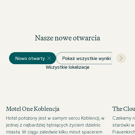
Za wskazówki dla wtajemniczonych
Nasze nowe otwarcia
Nowo otwarty
Pokaż wszystkie wyniki
Wszystkie lokalizacje
Motel One Koblencja
The Clo
Hotel położony jest w samym sercu Koblencji, w
Czekamy n
jednej z najbardziej tętniących życiem dzielnic
starówki w
miasta. W ciągu zaledwie kilku minut spacerem
Frauenkirc