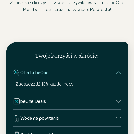
Zapisz się i korzystaj z wielu przywilejów statusu beOne
Member – od zaraz i na zawsze. Po prostu!
Twoje korzyści w skrócie:
Oferta beOne
Zaoszczędź 10% każdej nocy
beOne Deals
Woda na powitanie