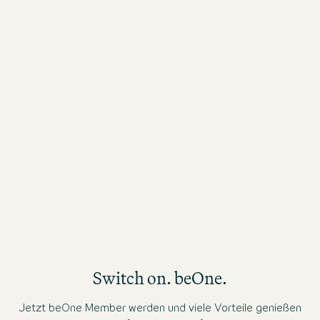
01 Aug. 2026
01
Alles bestens, super Support bei der Buchung,
Wi
toller Service vor Ort, danke, ich komme gerne
On
wieder.
Switch on. beOne.
Jetzt beOne Member werden und viele Vorteile genießen