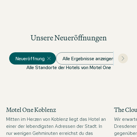
Zu den Insidertipps
Unsere Neueröffnungen
Neueröffnung
Alle Ergebnisse anzeigen
Alle Standorte der Hotels von Motel One
Motel One Koblenz
The Clo
Mitten im Herzen von Koblenz liegt das Hotel an
Wir erwart
einer der lebendigsten Adressen der Stadt. In
Dresdener 
nur wenigen Gehminuten erreichst du das
gegenüber