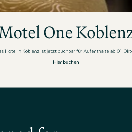
tlichen Sesseln und Sofas, großem Fenster mit Ausblick au
Motel One Koblen
es Hotel in Koblenz ist jetzt buchbar für Aufenthalte ab 01. Ok
Hier buchen