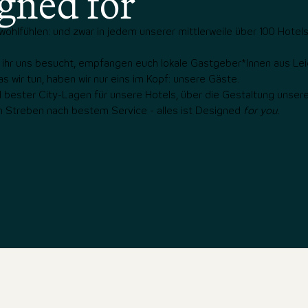
gned for
ohlfühlen: und zwar in jedem unserer mittlerweile über 100 Hotel
o ihr uns besucht, empfangen euch lokale Gastgeber*Innen aus Le
as wir tun, haben wir nur eins im Kopf: unsere Gäste.
bester City-Lagen für unsere Hotels, über die Gestaltung unserer
um Streben nach bestem Service - alles ist Designed
for you.