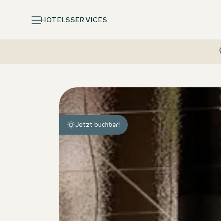
HOTELS
SERVICES
Motel One Designhotels: ankommen, wohlfühlen, abschalt
Jetzt buchbar!