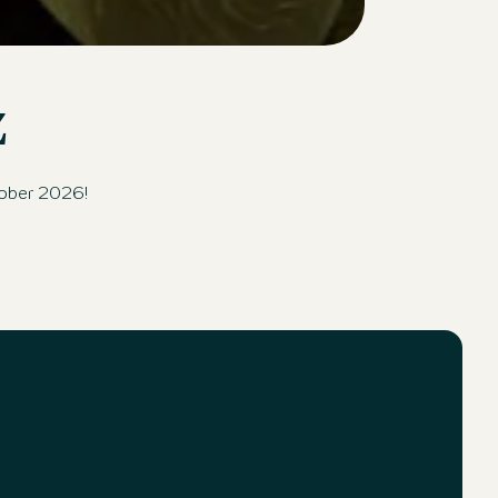
f die Stadt. Entspannter, eleganter Atmosphäre für Gäste 
z
tober 2026!