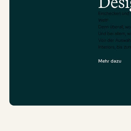
Desi
Einchecken und w
Welt!
Denn überall, w
Und bei allem, w
Von der Auswahl 
Interiors, bis z
Mehr dazu