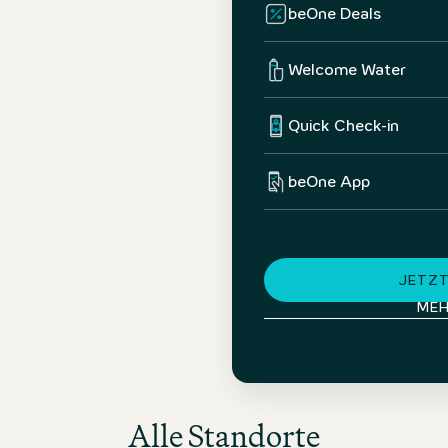
beOne Deals
Welcome Water
Quick Check-in
beOne App
JETZT
MEH
Alle Standorte