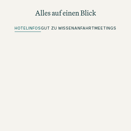
Alles auf einen Blick
HOTELINFOS
GUT ZU WISSEN
ANFAHRT
MEETINGS
Quick Check-in
Für beOne Member: Bequem vorab einchecken und Zeit
sparen
Mobile Key
Für beOne Member: Deine digitale Zimmerkarte auf dem
Smartphone
Kostenloses WLAN