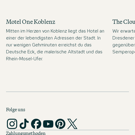
Motel One Koblenz
The Clo
Mitten im Herzen von Koblenz liegt das Hotel an
Wir erwart
einer der lebendigsten Adressen der Stadt. In
Dresdener 
nur wenigen Gehminuten erreichst du das
gegenüber
Deutsche Eck, die malerische Altstadt und das
Semperope
Rhein-Mosel-Ufer.
Folge uns
Zahlungsmethoden