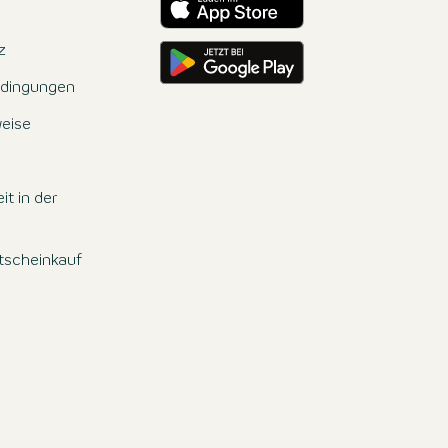
Hole es dir auf Google Play
z
dingungen
eise
it in der
tscheinkauf