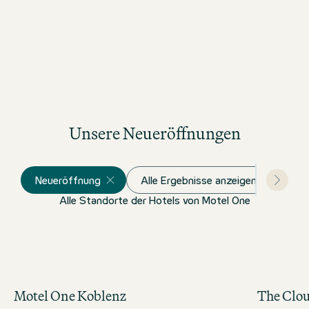
Unsere Neueröffnungen
Neueröffnung
Alle Ergebnisse anzeigen
Alle Standorte der Hotels von Motel One
Motel One Koblenz
The Clo