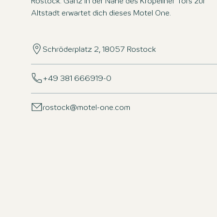
Rostock. Ganz in der Nähe des Kröpeliner Tors zur
Altstadt erwartet dich dieses Motel One.
Schröderplatz 2, 18057 Rostock
+49 381 666919-0
rostock@motel-one.com