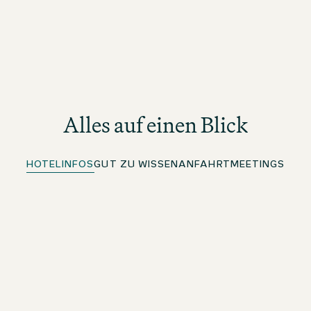
Alles auf einen Blick
HOTELINFOS
GUT ZU WISSEN
ANFAHRT
MEETINGS
Kostenloses WLAN
Im ganzen Hotel