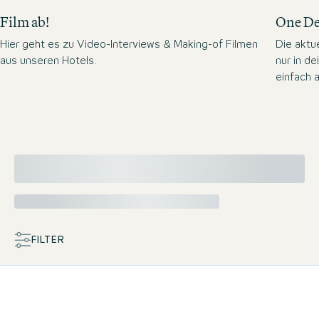
Film ab!
One De
Hier geht es zu Video-Interviews & Making-of Filmen
Die aktu
aus unseren Hotels.
nur in d
einfach a
FILTER