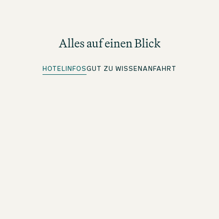
Alles auf einen Blick
HOTELINFOS
GUT ZU WISSEN
ANFAHRT
Parkplätze vorhanden
Weitere Infos unter Anfahrt
Quick Check-in
Für beOne Member: Bequem vorab einchecken und Zeit
sparen