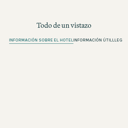
Todo de un vistazo
INFORMACIÓN SOBRE EL HOTEL
INFORMACIÓN ÚTIL
LLEGA
Aparcamiento disponible
Más información en Llegada
Check-in rápido
Para miembros de beOne: haz el check-in
cómodamente por adelantado y ahorra tiempo