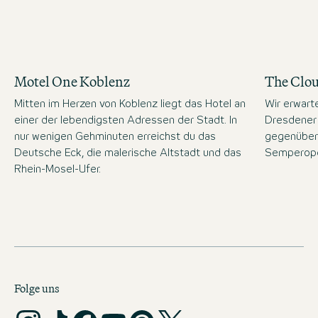
Motel One Koblenz
The Clo
Mitten im Herzen von Koblenz liegt das Hotel an
Wir erwart
einer der lebendigsten Adressen der Stadt. In
Dresdener 
nur wenigen Gehminuten erreichst du das
gegenüber
Deutsche Eck, die malerische Altstadt und das
Semperope
Rhein-Mosel-Ufer.
Folge uns