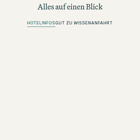
Alles auf einen Blick
HOTELINFOS
GUT ZU WISSEN
ANFAHRT
Parkplätze vorhanden
Weitere Infos unter Anfahrt
Quick Check-in
Für beOne Member: Bequem vorab einchecken und Zeit
sparen
Günstiger Fahrradverleih
Umweltfreundlich die Stadt entdecken