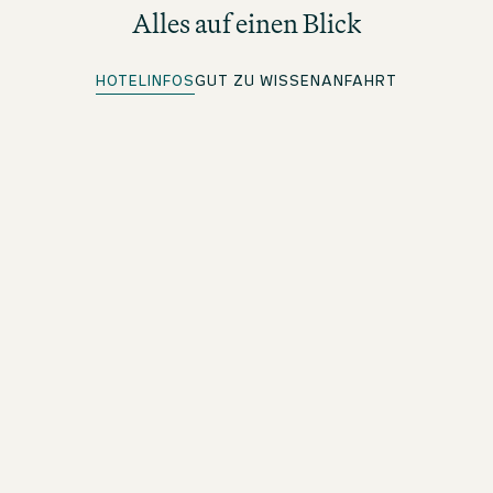
Alles auf einen Blick
HOTELINFOS
GUT ZU WISSEN
ANFAHRT
Tee & Kaffee
Zubereitungsmöglichkeit im Zimmer
Quick Check-in
Für beOne Member: Bequem vorab einchecken und Zeit
sparen
Drinks & Snacks
Unsere große Auswahl in der One Lounge entdecken