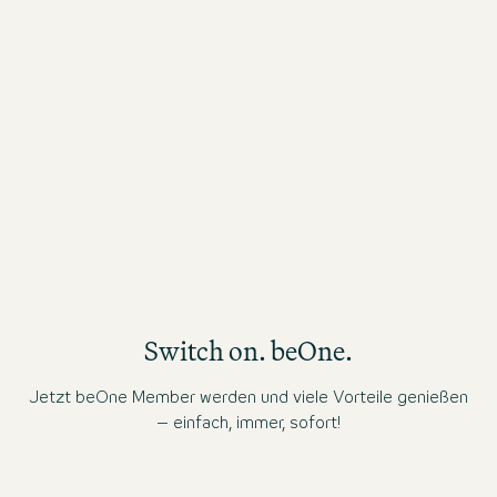
03 Aug. 2026
03
Es war wunderbar bei Euch. Schade war nur,
Al
dass es im Aussenbereich keinen
Aschenbecher hatte. Dies ist jedoch Jammern
auf höchstem Niveau, alles andere war perfekt.
Dankeschön
Switch on. beOne.
Jetzt beOne Member werden und viele Vorteile genießen
– einfach, immer, sofort!