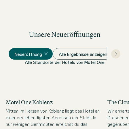
Welches Hotel in München eignet sich besonders für
Remote Work?
Unsere Neueröffnungen
Neueröffnung
Alle Ergebnisse anzeigen
Alle Standorte der Hotels von Motel One
Motel One Koblenz
The Clo
Mitten im Herzen von Koblenz liegt das Hotel an
Wir erwart
einer der lebendigsten Adressen der Stadt. In
Dresdener 
nur wenigen Gehminuten erreichst du das
gegenüber