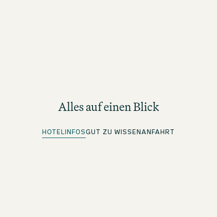
Alles auf einen Blick
HOTELINFOS
GUT ZU WISSEN
ANFAHRT
Quick Check-in
Für beOne Member: Bequem vorab einchecken und Zeit