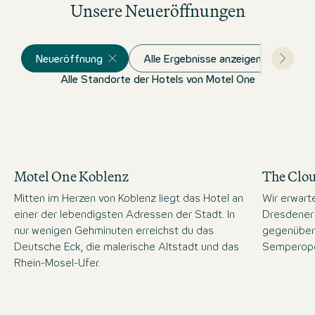
Unsere Neueröffnungen
Neueröffnung
Alle Ergebnisse anzeigen
Alle Standorte der Hotels von Motel One
Motel One Koblenz
The Clo
Mitten im Herzen von Koblenz liegt das Hotel an
Wir erwart
einer der lebendigsten Adressen der Stadt. In
Dresdener 
nur wenigen Gehminuten erreichst du das
gegenüber
Deutsche Eck, die malerische Altstadt und das
Semperope
Rhein-Mosel-Ufer.