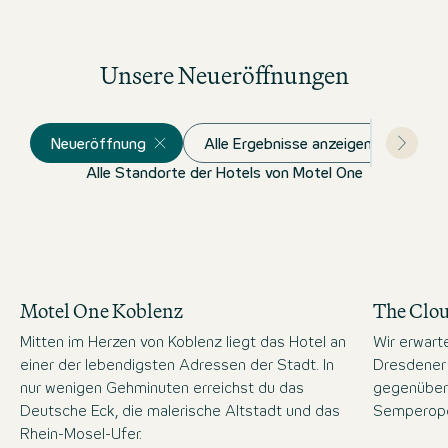
Unsere Neueröffnungen
Neueröffnung
Alle Ergebnisse anzeigen
Alle Standorte der Hotels von Motel One
Motel One Koblenz
The Clo
Mitten im Herzen von Koblenz liegt das Hotel an
Wir erwart
einer der lebendigsten Adressen der Stadt. In
Dresdener 
nur wenigen Gehminuten erreichst du das
gegenüber
Deutsche Eck, die malerische Altstadt und das
Semperope
Rhein-Mosel-Ufer.