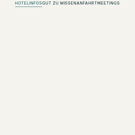
HOTELINFOS
GUT ZU WISSEN
ANFAHRT
MEETINGS
Panorama Bar
Bei einem Drink die Aussicht genießen
Gesundes Frühstücksbuffet
Mit vielen Bioprodukten und Fair-Trade-Kaffee
Rezeption
24/7 für dich da
Kostenloses WLAN
Im ganzen Hotel
Drinks & Snacks