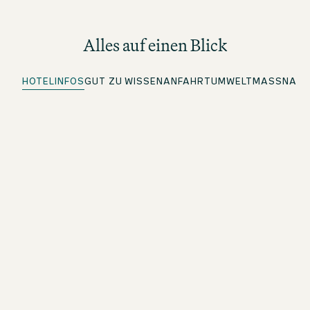
Alles auf einen Blick
HOTELINFOS
GUT ZU WISSEN
ANFAHRT
UMWELTMASSNAHME
Parkplätze vorhanden
Weitere Infos unter Anfahrt
Quick Check-in
Für beOne Member: Bequem vorab einchecken und Zeit
sparen
Kostenloses WLAN