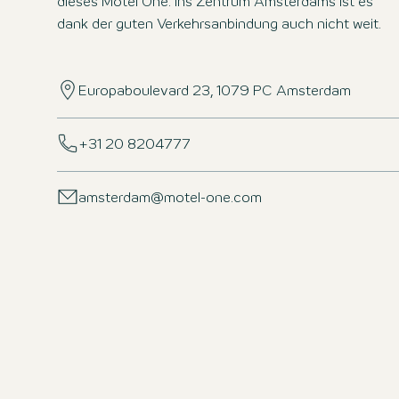
dieses Motel One. Ins Zentrum Amsterdams ist es
dank der guten Verkehrsanbindung auch nicht weit.
Europaboulevard 23, 1079 PC Amsterdam
+31 20 8204777
amsterdam@motel-one.com