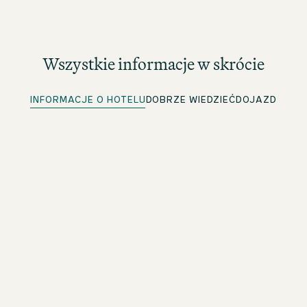
Wszystkie informacje w skrócie
INFORMACJE O HOTELU
DOBRZE WIEDZIEĆ
DOJAZD
Szybkie zameldowanie
Dla członków beOne: Wygodne wcześniejsze
zameldowanie i oszczędność czasu
Bezpłatna sieć Wi-Fi
W całym hotelu