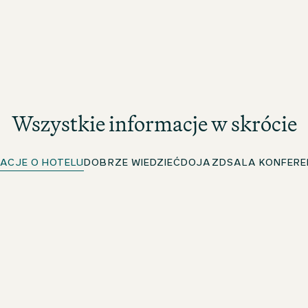
Wszystkie informacje w skrócie
ACJE O HOTELU
DOBRZE WIEDZIEĆ
DOJAZD
SALA KONFER
Bezpłatna sieć Wi-Fi
W całym hotelu