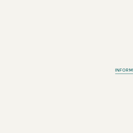
INFORM
Szybkie zameldowanie
Dla członków beOne: Wygodne wcześniejsze