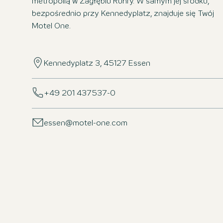
metropolią w Zagłębiu Ruhry. W samym jej środku,
bezpośrednio przy Kennedyplatz, znajduje się Twój
Motel One.
Kennedyplatz 3, 45127 Essen
+49 201 437537-0
essen@motel-one.com