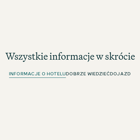
Wszystkie informacje w skrócie
INFORMACJE O HOTELU
DOBRZE WIEDZIEĆ
DOJAZD
Bezpłatna sieć Wi-Fi
W całym hotelu