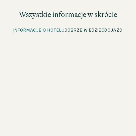
Wszystkie informacje w skrócie
INFORMACJE O HOTELU
DOBRZE WIEDZIEĆ
DOJAZD
Szybkie zameldowanie
Dla członków beOne: Wygodne wcześniejsze
zameldowanie i oszczędność czasu
Klucz mobilny
Dla członków beOne: Twoja cyfrowa karta do pokoju na
smartfonie
Poduszki i kołdry antyalergiczne