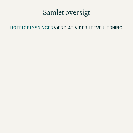
Samlet oversigt
HOTELOPLYSNINGER
VÆRD AT VIDE
RUTEVEJLEDNING
Quick Check-in
For beOne-medlemmer: Tjek ind på forhånd, og spar tid
Mobilnøgle
For beOne-medlemmer: Dit digitale værelseskort på din
smartphone
Allergivenlige puder & dyner
Blødt kvalitetssengetøj for himmelsk søvnkomfort