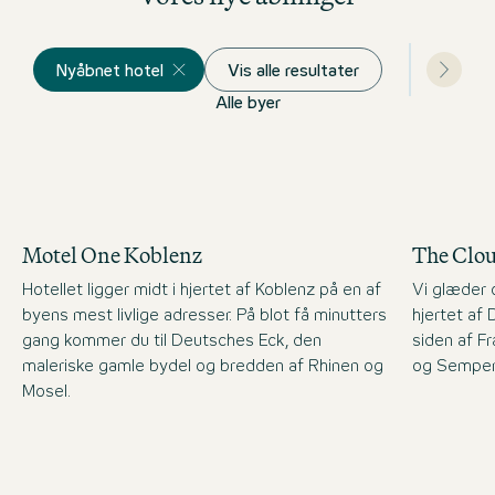
Nyåbnet hotel
Vis alle resultater
Alle byer
Motel One Koblenz
The Clo
Hotellet ligger midt i hjertet af Koblenz på en af
Vi glæder o
byens mest livlige adresser. På blot få minutters
hjertet af
gang kommer du til Deutsches Eck, den
siden af F
maleriske gamle bydel og bredden af Rhinen og
og Semper
Mosel.