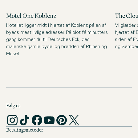
Motel One Koblenz
The Clo
Hotellet ligger midt i hjertet af Koblenz på en af
Vi glæder o
byens mest livlige adresser. På blot få minutters
hjertet af
gang kommer du til Deutsches Eck, den
siden af F
maleriske gamle bydel og bredden af Rhinen og
og Semper
Mosel.
Følg os
Betalingsmetoder