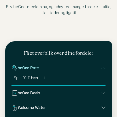
Bliv beOne-medlem nu, og udnyt de mange fordele – altid,
alle steder og ligetil!
Få et overblik over dine fordele:
beOne Rate
Spar 10 % hver nat
beOne Deals
Welcome Water