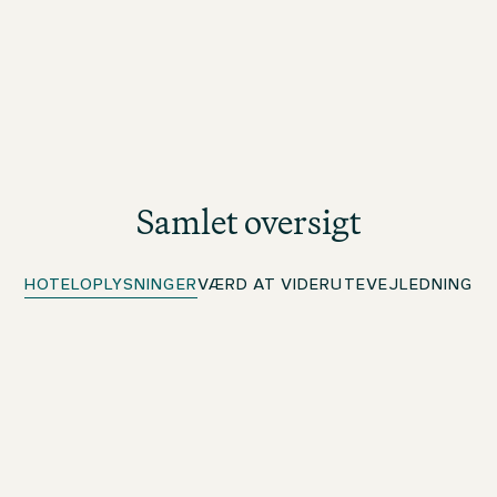
Samlet oversigt
HOTELOPLYSNINGER
VÆRD AT VIDE
RUTEVEJLEDNING
Mobilnøgle
For beOne-medlemmer: Dit digitale værelseskort