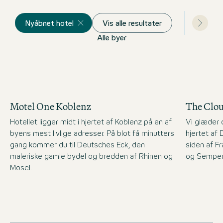
Nyåbnet hotel
Vis alle resultater
Alle byer
Motel One Koblenz
The Clo
Hotellet ligger midt i hjertet af Koblenz på en af
Vi glæder o
byens mest livlige adresser. På blot få minutters
hjertet af
gang kommer du til Deutsches Eck, den
siden af F
maleriske gamle bydel og bredden af Rhinen og
og Semper
Mosel.