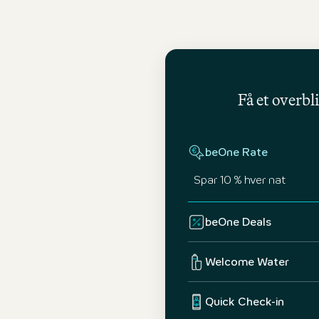
Få et overbl
beOne Rate
Spar 10 % hver nat
beOne Deals
Welcome Water
Quick Check-in