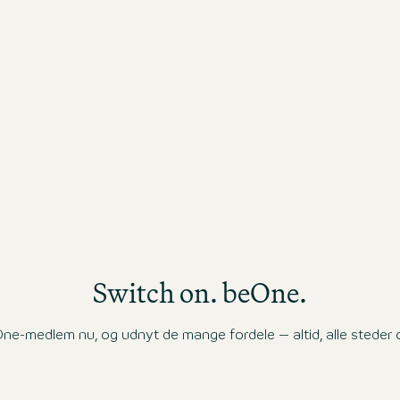
03 aug. 2026
Next to the Hauptbahnhof, close to all
attractions. Great breakfast.
Switch on. beOne.
ne-medlem nu, og udnyt de mange fordele – altid, alle steder og