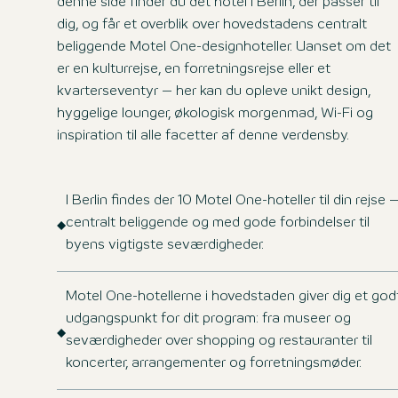
denne side finder du det hotel i Berlin, der passer til
dig, og får et overblik over hovedstadens centralt
beliggende Motel One-designhoteller. Uanset om det
er en kulturrejse, en forretningsrejse eller et
kvarterseventyr – her kan du opleve unikt design,
hyggelige lounger, økologisk morgenmad, Wi-Fi og
inspiration til alle facetter af denne verdensby.
I Berlin findes der 10 Motel One-hoteller til din rejse 
centralt beliggende og med gode forbindelser til
byens vigtigste seværdigheder.
Motel One-hotellerne i hovedstaden giver dig et god
udgangspunkt for dit program: fra museer og
seværdigheder over shopping og restauranter til
koncerter, arrangementer og forretningsmøder.