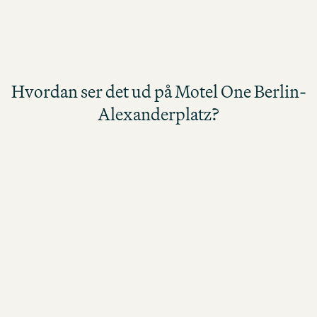
En
ch
Hvordan ser det ud på Motel One Berlin-Alexanderplatz?
Hvordan ser det ud på Motel One Berlin-
Alexanderplatz?