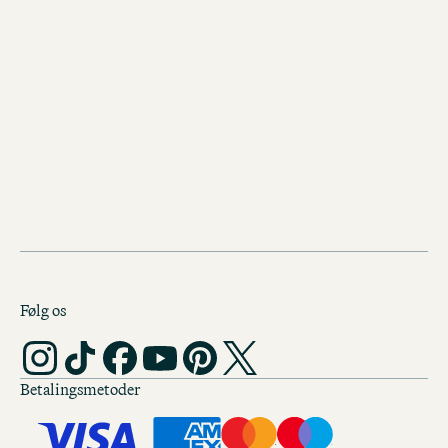
Alexanderplatz?
Hvilke rejser er Motel One Berlin-Alexanderplatz særligt
velegnet til?
Er hotellet velegnet til gæster, der rejser alene?
Hvor langt ligger hotellet fra hovedbanegården og
lufthavnen?
Følg os
Betalingsmetoder