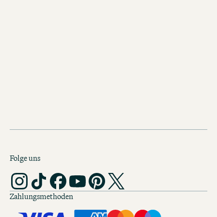
Entdecke weitere Motel One in
Dresden
Motel One Dresden-Palaisplat
In der Inneren Neustadt nördlich der E
pulsiert das Leben wie in keinem and
Viertel Dresdens.
Folge uns
Zahlungsmethoden