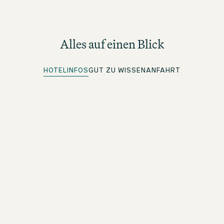
Alles auf einen Blick
HOTELINFOS
GUT ZU WISSEN
ANFAHRT
Quick Check-in
Für beOne Member: Bequem vorab einchecken und Zeit
sparen
Kostenloses WLAN
Im ganzen Hotel