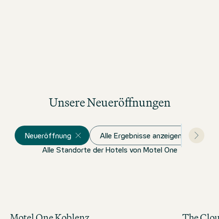
Unsere Neueröffnungen
Neueröffnung
Alle Ergebnisse anzeigen
Alle Standorte der Hotels von Motel One
Motel One Koblenz
The Clo