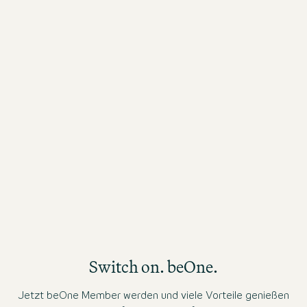
03 Aug. 2026
03
Super Service, super Lage, tolles Frühstück.
To
Gerne wieder:)
Mi
Switch on. beOne.
Jetzt beOne Member werden und viele Vorteile genießen