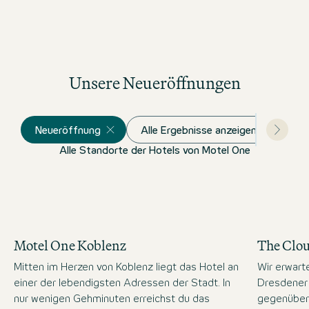
Unsere Neueröffnungen
Neueröffnung
Alle Ergebnisse anzeigen
Alle Standorte der Hotels von Motel One
Motel One Koblenz
The Clo
Mitten im Herzen von Koblenz liegt das Hotel an
Wir erwart
einer der lebendigsten Adressen der Stadt. In
Dresdener 
nur wenigen Gehminuten erreichst du das
gegenüber