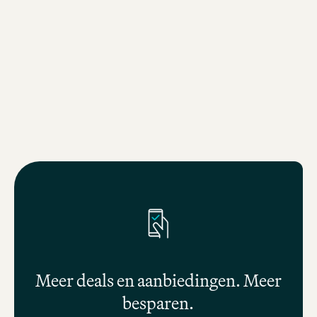
boven de daken in onze onlangs geo
Rooftop One Bar in Karlsruhe! Ook op 
andere locaties nodigen onze Rooft
Bars je uit voor bijzondere momente
prachtig uitzicht.
Meer deals en aanbiedingen. Meer
besparen.