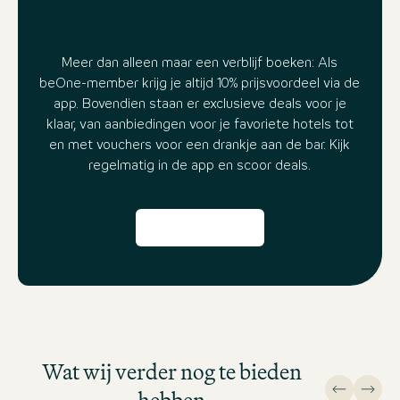
Meer dan alleen maar een verblijf boeken: Als
beOne-member krijg je altijd 10% prijsvoordeel via de
app. Bovendien staan er exclusieve deals voor je
klaar, van aanbiedingen voor je favoriete hotels tot
en met vouchers voor een drankje aan de bar. Kijk
regelmatig in de app en scoor deals.
Waardebonnenwinkel
Het perfecte cadeau: Verras je
dierbaren met een cadeaubon
Wat wij verder nog te bieden
van Motel One, citytrip of korte
vakantie, samen of alleen - Motel
hebben