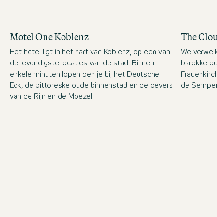
Motel One Koblenz
The Clo
Het hotel ligt in het hart van Koblenz, op een van
We verwelk
de levendigste locaties van de stad. Binnen
barokke ou
enkele minuten lopen ben je bij het Deutsche
Frauenkirc
Eck, de pittoreske oude binnenstad en de oevers
de Semper
van de Rijn en de Moezel.
News
Zon, skyline, signature drinks
Geniet van de eerste warme zonnest