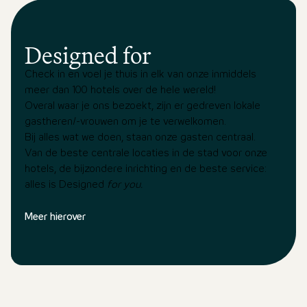
Designed for
Check in en voel je thuis in elk van onze inmiddels
meer dan 100 hotels over de hele wereld!
Overal waar je ons bezoekt, zijn er gedreven lokale
gastheren/-vrouwen om je te verwelkomen.
Bij alles wat we doen, staan onze gasten centraal.
Van de beste centrale locaties in de stad voor onze
hotels, de bijzondere inrichting en de beste service:
alles is Designed
for you.
Meer hierover