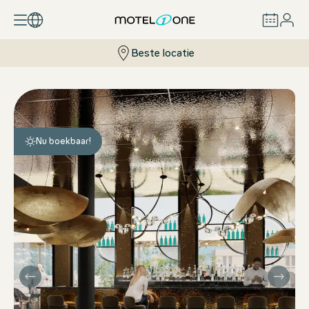
Motel One designhotels: aankomen, je goed voelen, ontsp
Beste locatie
BOEKEN
Nu boekbaar!