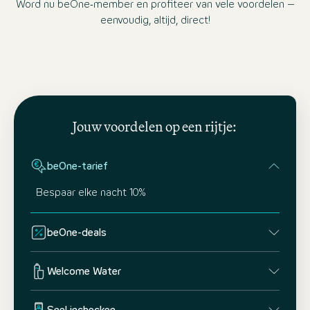
Word nu beOne‑member en profiteer van vele voordelen –
eenvoudig, altijd, direct!
Jouw voordelen op een rijtje:
beOne-tarief
Bespaar elke nacht 10%
beOne-deals
Welcome Water