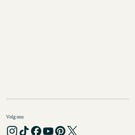
Ontdek de andere hotels van
Motel One in Parijs
Motel One Parijs-Porte Dorée
Bienvenue à Paris! Waar de urbane o
van de Franse hoofdstad overgaat in 
populaire stadspark 'Bois de Vincennes
ook deze vestiging van Motel One.
Volg ons