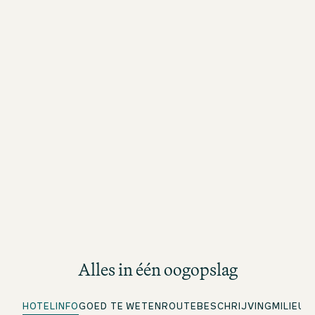
Alles in één oogopslag
HOTELINFO
GOED TE WETEN
ROUTEBESCHRIJVING
MILIEUM