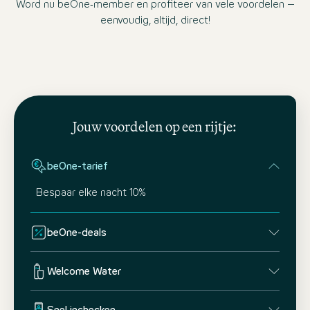
Word nu beOne‑member en profiteer van vele voordelen –
eenvoudig, altijd, direct!
Jouw voordelen op een rijtje:
beOne-tarief
Bespaar elke nacht 10%
beOne-deals
Welcome Water