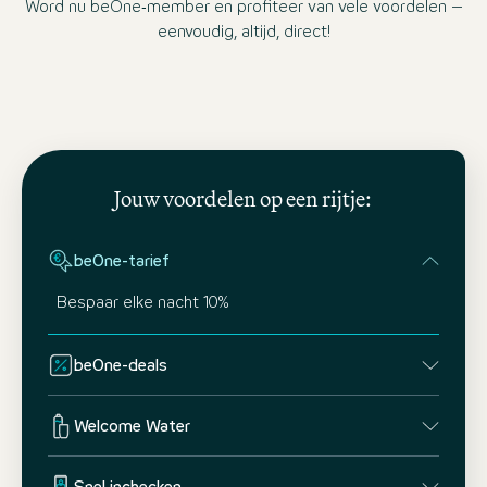
Word nu beOne‑member en profiteer van vele voordelen –
eenvoudig, altijd, direct!
Jouw voordelen op een rijtje:
beOne-tarief
Bespaar elke nacht 10%
beOne-deals
Welcome Water