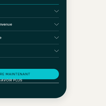
envenue
e
RIRE MAINTENANT
SAVOIR PLUS