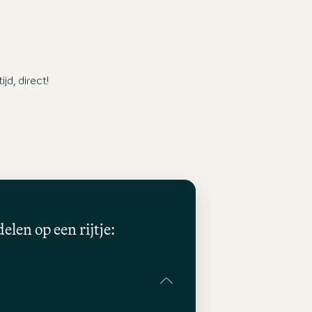
aan de kleine kant maar alles is er. Ontbijt
meer dan voldoende keuze of vele vegi
mogelijkheden hier het minpuntje zijn de lage
tafels en stoelen. Maar jullie grootste troef
vind ik het personeel vriendelijk behulpzaam.
d, direct!
elen op een rijtje: