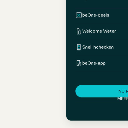
beOne-deals
Welcome Water
Snel inchecken
beOne-app
NU 
MEE