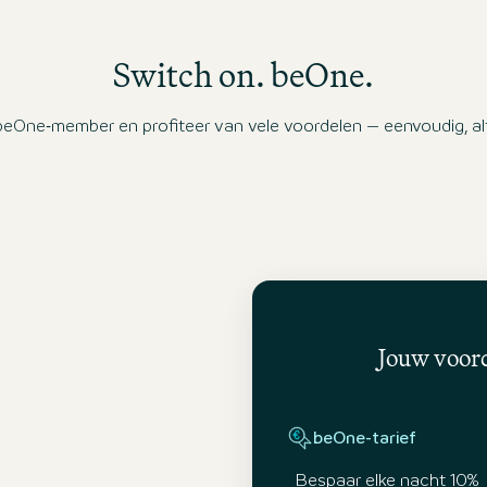
en heb ik amper geslapen, want ik kon het
raam ook niet open laten staan wegens
Switch on. beOne.
muggen. Door deze 'generally controlled' kon
niemand zijn airco opzetten of begrijp ik dit
verkeerd? In deze periode (zomer) mag dit
eOne‑member en profiteer van vele voordelen – eenvoudig, altij
toch niet bepaald worden door het hotel en
moet men het toch zelf kunnen koelen in de
kamer indien gewenst? Daarnaast had ik
geen bekertjes in de kamer en ook de tissues
waren niet aangevuld (detail).
Jouw voord
beOne-tarief
Bespaar elke nacht 10%