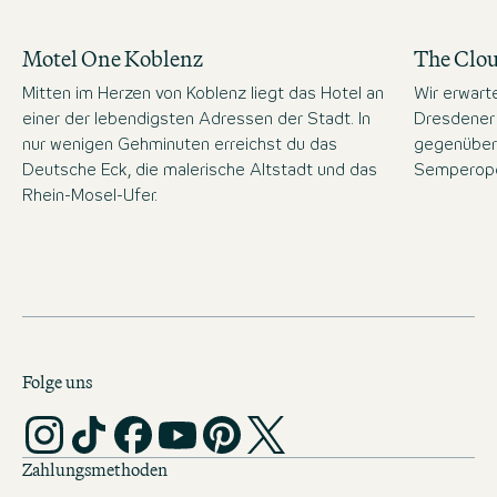
Motel One Koblenz
The Clo
Mitten im Herzen von Koblenz liegt das Hotel an
Wir erwart
einer der lebendigsten Adressen der Stadt. In
Dresdener 
nur wenigen Gehminuten erreichst du das
gegenüber
Deutsche Eck, die malerische Altstadt und das
Semperope
Rhein-Mosel-Ufer.
Folge uns
Zahlungsmethoden