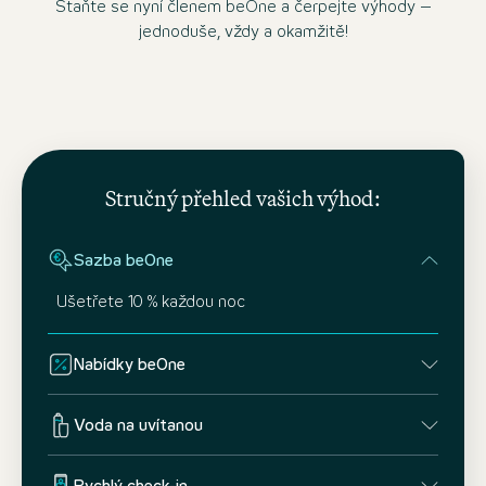
Staňte se nyní členem beOne a čerpejte výhody –
jednoduše, vždy a okamžitě!
Stručný přehled vašich výhod:
Sazba beOne
Ušetřete 10 % každou noc
Nabídky beOne
Voda na uvítanou