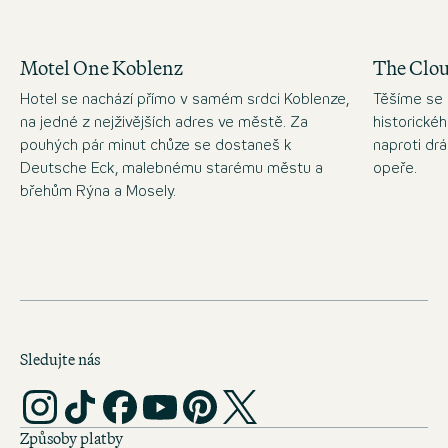
Motel One Koblenz
The Clo
Hotel se nachází přímo v samém srdci Koblenze,
Těšíme se 
na jedné z nejživějších adres ve městě. Za
historické
pouhých pár minut chůze se dostaneš k
naproti d
Deutsche Eck, malebnému starému městu a
opeře.
břehům Rýna a Mosely.
Sledujte nás
Způsoby platby